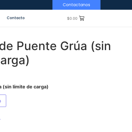
Contactanos
Contacto
$
0.00
de Puente Grúa (sin
carga)
(sin límite de carga)
o
r