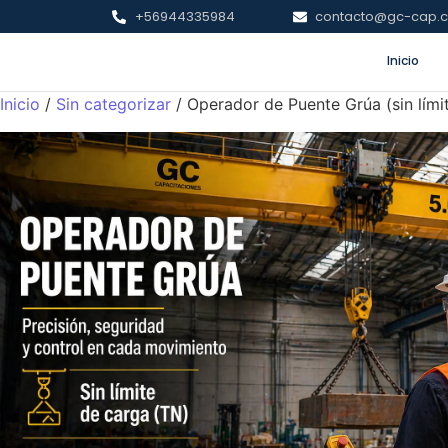
+56944335984
contacto@gc-cap.c
Inicio
Inicio
/
Sin categorizar
/ Operador de Puente Grúa (sin lími